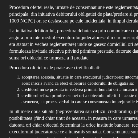
Procedura ofertei reale, urmate de consemnatiune este reglementata
principala, din initiativa debitorului obligatiei de plata/predare si 
1009 NCPC) ori se desfasoara pe cale incidentala, in timpul derul
La initiativa debitorului, procedura debuteaza prin comunicarea un
asigura prin intermediul executorului judecatoresc din circumscriptia
era statuat in vechea reglementare) unde se gasesc domiciliul ori se
formuleaza invitatia efectiva privind primirea prestatiei datorate dar
suma ori obiectul ce urmeaza a fi predate.
Procedura ofertei reale poate avea trei finalitati:
acceptarea acesteia, situatie in care executorul judecatoresc intocm
acest inscris avand ca efect eliberarea debitorului de obligatia sa;
creditorul nu se prezinta in vederea primirii bunului ori a incasarii
creditorul refuza primirea sumei ori a obiectului oferit. In aceste 
asemenea, un proces-verbal in care se consemneaza imprejurarile iv
In ultimele doua situatii (neprezentarea sau refuzul creditorului), p
posibilitatea (fiind chiar tinut de aceasta, in masura in care urmar
datorata ori chiar obiectul determinat la orice institutie bancara, 
executorului judecatoresc ce a transmis somatia. Consemnarea sumel