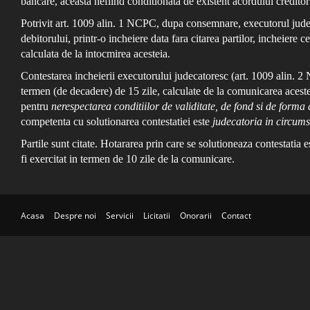
bancare, aceasta nefiind conditionata de existent acordului creditor
Potrivit art. 1009 alin. 1 NCPC, dupa consemnare, executorul judeca
debitorului, printr-o incheiere data fara citarea partilor, incheiere 
calculata de la intocmirea acesteia.
Contestarea incheierii executorului judecatoresc (art. 1009 alin. 2 
termen (de decadere) de 15 zile, calculate de la comunicarea acestei
pentru
nerespectarea conditiilor de validitate, de fond si de forma 
competenta cu solutionarea contestatiei este
judecatoria in circums
Partile sunt citate. Hotararea prin care se solutioneaza contestatia 
fi exercitat in termen de 10 zile de la comunicare.
Acasa
Despre noi
Servicii
Licitatii
Onorarii
Contact